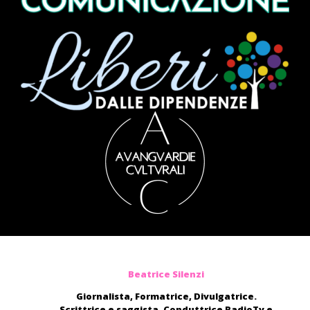
Beatrice Silenzi
Giornalista, Formatrice, Divulgatrice.
Scrittrice e saggista. Conduttrice RadioTv e