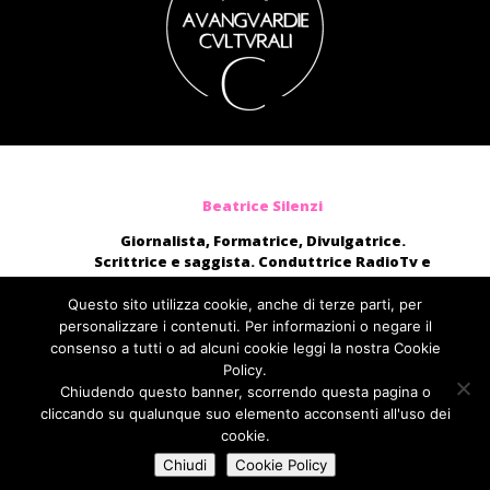
Beatrice Silenzi
Giornalista, Formatrice, Divulgatrice.
Scrittrice e saggista. Conduttrice RadioTv e
blogger.
Moderatrice, presentatrice di eventi, voce di
Questo sito utilizza cookie, anche di terze parti, per
audiolibri e campagne pubblicitarie nazionali.
personalizzare i contenuti. Per informazioni o negare il
consenso a tutti o ad alcuni cookie leggi la nostra Cookie
direttamente@beatricesilenzi.it
Policy.
ufficiostampa@fcom.it
Chiudendo questo banner, scorrendo questa pagina o
Fabbrica della Comunicazione
cliccando su qualunque suo elemento acconsenti all'uso dei
cookie.
Chiudi
Cookie Policy