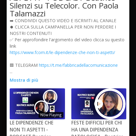
Silenzi su Telecolor. Con Paola
Talamazzi
➡️ CONDIVIDI QUESTO VIDEO E ISCRIVITI AL CANALE
⏺️ CLICCA SULLA CAMPANELLA PER NON PERDERE I
NOSTRI CONTENUTI
✅ Per approfondire l'argomento del video clicca su questo
link
https://www.fcom.it/le-dipendenze-che-non-ti-aspetti/
🟦 TELEGRAM
https://t.me/fabbricadellacomunicazione
...
Mostra di più
Now Playing
LE DIPENDENZE CHE
FESTE DIFFICILI PER CHI
NON TI ASPETTI -
HA UNA DIPENDENZA