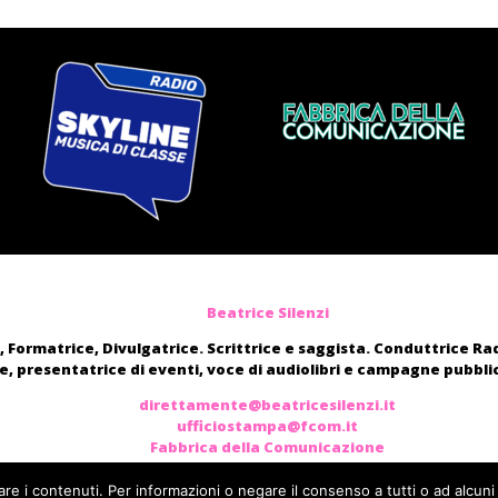
Beatrice Silenzi
, Formatrice, Divulgatrice. Scrittrice e saggista. Conduttrice R
, presentatrice di eventi, voce di audiolibri e campagne pubblic
direttamente@beatricesilenzi.it
ufficiostampa@fcom.it
Fabbrica della Comunicazione
are i contenuti. Per informazioni o negare il consenso a tutti o ad alcuni