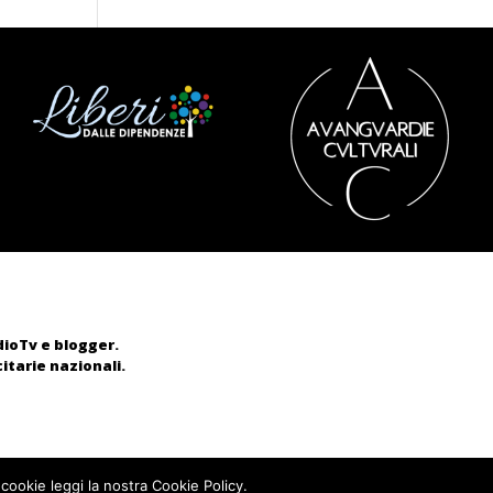
adioTv e blogger.
itarie nazionali.
 cookie leggi la nostra Cookie Policy.