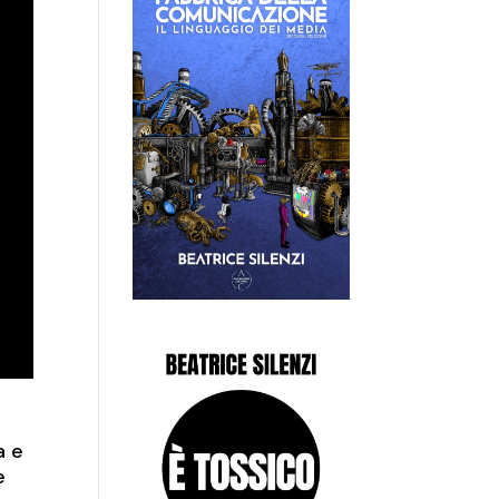
a e
e