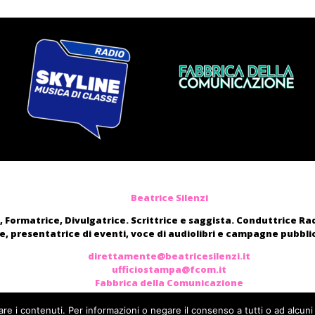
Beatrice Silenzi
, Formatrice, Divulgatrice. Scrittrice e saggista. Conduttrice R
, presentatrice di eventi, voce di audiolibri e campagne pubblic
direttamente@beatricesilenzi.it
ufficiostampa@fcom.it
Fabbrica della Comunicazione
are i contenuti. Per informazioni o negare il consenso a tutti o ad alcuni