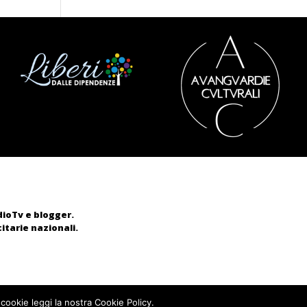
adioTv e blogger.
itarie nazionali.
 cookie leggi la nostra Cookie Policy.