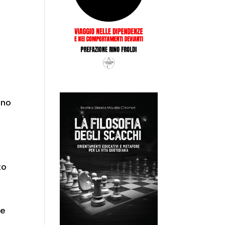
ino
to
ze