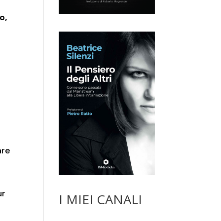
o,
are
ur
I MIEI CANALI