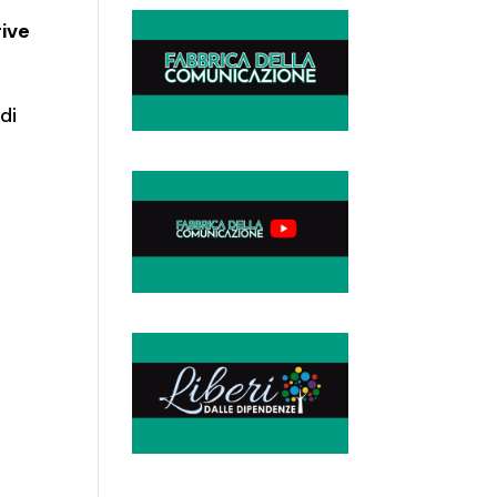
rive
di