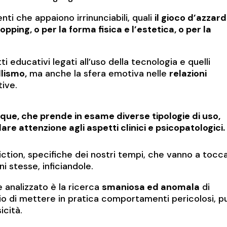
i che appaiono irrinunciabili, quali
il gioco d’azzard
opping, o per la forma fisica e l’estetica, o per la
 educativi legati all’uso della tecnologia e quelli
lismo,
ma anche la sfera emotiva nelle
relazioni
tive.
nque, che prende in esame diverse tipologie di uso,
re attenzione agli aspetti clinici e psicopatologici.
ction, specifiche dei nostri tempi, che vanno a tocc
ni stesse, inficiandole.
 analizzato è la ricerca
smaniosa ed anomala
di
rio di mettere in pratica comportamenti pericolosi, p
icità.