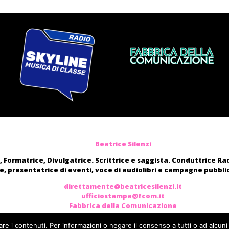
Beatrice Silenzi
, Formatrice, Divulgatrice. Scrittrice e saggista. Conduttrice R
, presentatrice di eventi, voce di audiolibri e campagne pubblic
direttamente@beatricesilenzi.it
ufficiostampa@fcom.it
Fabbrica della Comunicazione
are i contenuti. Per informazioni o negare il consenso a tutti o ad alcuni