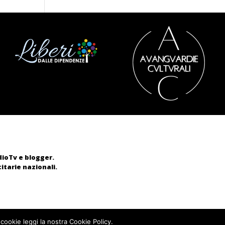
adioTv e blogger.
itarie nazionali.
 cookie leggi la nostra Cookie Policy.