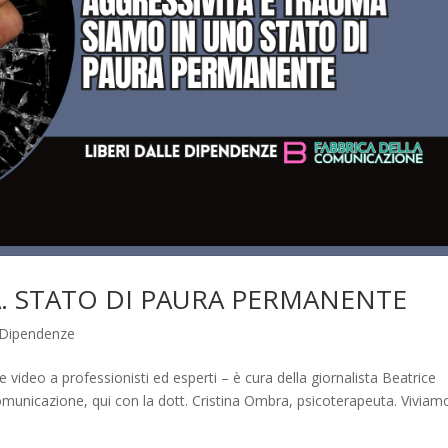
A. STATO DI PAURA PERMANENTE
e Dipendenze
e video a professionisti ed esperti – è cura della giornalista Beatrice
Comunicazione, qui con la dott. Cristina Ombra, psicoterapeuta. Viviam