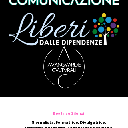
Beatrice Silenzi
Giornalista, Formatrice, Divulgatrice.
Scrittrice e saggista. Conduttrice RadioTv e