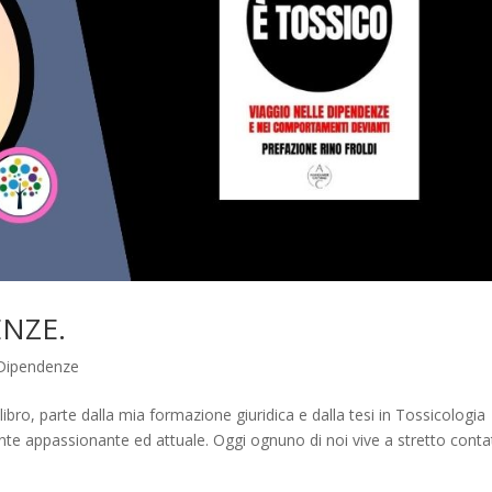
NZE.
e Dipendenze
libro, parte dalla mia formazione giuridica e dalla tesi in Tossicologia
e appassionante ed attuale. Oggi ognuno di noi vive a stretto conta