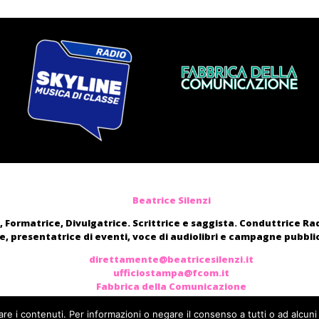
Beatrice Silenzi
, Formatrice, Divulgatrice. Scrittrice e saggista. Conduttrice R
, presentatrice di eventi, voce di audiolibri e campagne pubblic
direttamente@beatricesilenzi.it
ufficiostampa@fcom.it
Fabbrica della Comunicazione
are i contenuti. Per informazioni o negare il consenso a tutti o ad alcuni