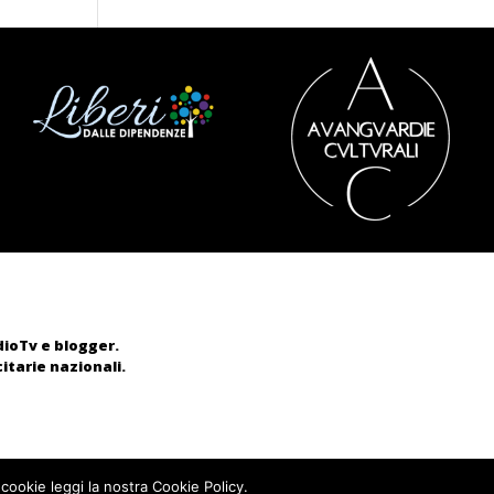
adioTv e blogger.
itarie nazionali.
 cookie leggi la nostra Cookie Policy.