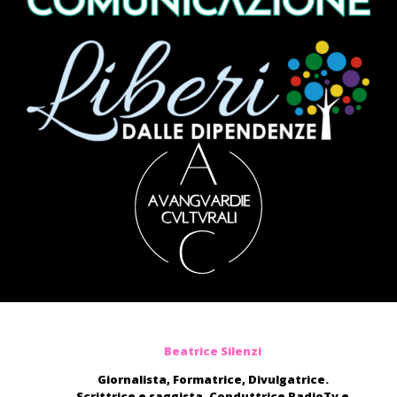
Beatrice Silenzi
Giornalista, Formatrice, Divulgatrice.
Scrittrice e saggista. Conduttrice RadioTv e