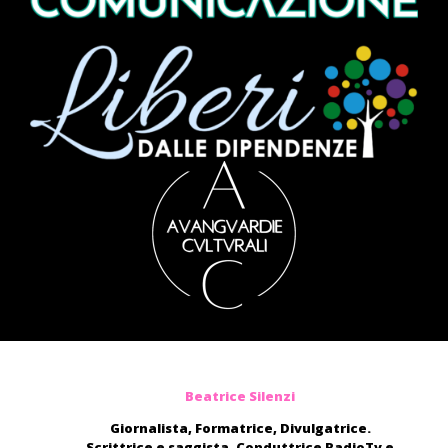
Beatrice Silenzi
Giornalista, Formatrice, Divulgatrice.
Scrittrice e saggista. Conduttrice RadioTv e