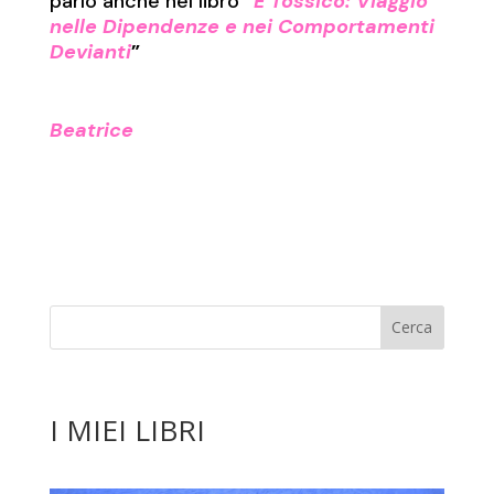
parlo anche nel libro
“
È Tossico: Viaggio
nelle Dipendenze e nei Comportamenti
Devianti
”
Beatrice
I MIEI LIBRI