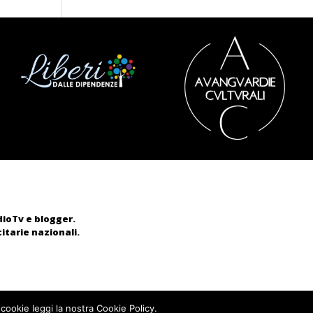
adioTv e blogger.
itarie nazionali.
 cookie leggi la nostra Cookie Policy.