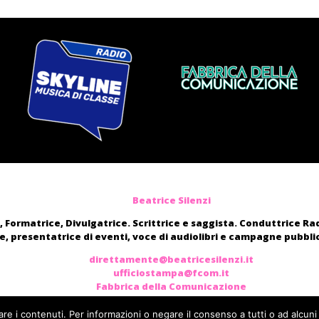
Beatrice Silenzi
, Formatrice, Divulgatrice. Scrittrice e saggista. Conduttrice R
, presentatrice di eventi, voce di audiolibri e campagne pubblic
direttamente@beatricesilenzi.it
ufficiostampa@fcom.it
Fabbrica della Comunicazione
are i contenuti. Per informazioni o negare il consenso a tutti o ad alcuni