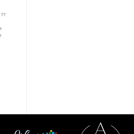
 77
e
e