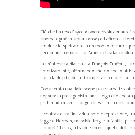
Ciò che ha reso Psyco davvero rivoluzionario è st
cinematografica statunitense) ed affrontati temi
conduce lo spettatore in un mondo oscuro e perif
secondaria, ombra di un’America lasciata indietr
In un’intervista rilasciata a François Truffaut, Hi
emotivamente, affermando che ciò che lo attira
sotto la doccia, del tutto imprevisto e per quest
Considerata una delle scene più traumatizzanti e
neppure la protagonista Janet Leigh che ancora p
preferendo invece il bagno in vasca e con la port
Il contrasto tra l’individualismo e repressione,
legge e Norman, maschile fragile, infantile, psico
Il motel è la soglia tra due mondi: quello della
dimenticata.