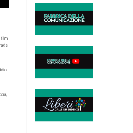
 film
trada
idio
cia,
a