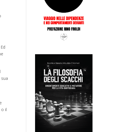
o
 Ed
ne
l
a sua
e
o il