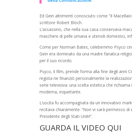
della Comunicazione
.
Ed Gein altrimenti conosciuto come “Il Macellaio d
scrittore Robert Bloch.
L’assassino, che nella sua casa conservava macabri 
maschere di pelle umana e utensili domestici, infa
Come per Norman Bates, celeberrimo Psyco cinem
Gein era dominato da una madre fanatica religio
per il suo ricordo.
Psyco, il film, prende forma alla fine degli anni
regista ne finanziò personalmente la realizzazio
serie televisiva: una scelta estetica che richiama 
moderna, inquietante.
L’uscita fu accompagnata da un innovativo mark
recitava chiaramente: “Non vi sarà permesso di ent
Presidente degli Stati Uniti!”.
GUARDA IL VIDEO QUI