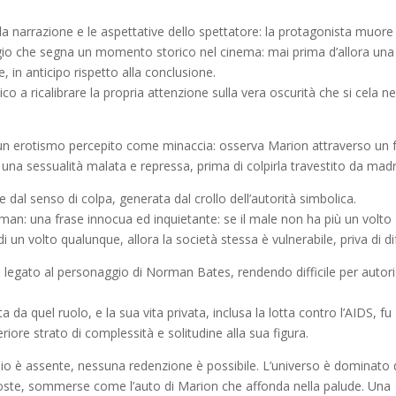
a narrazione e le aspettative dello spettatore: la protagonista muore 
gio che segna un momento storico nel cinema: mai prima d’allora una
 in anticipo rispetto alla conclusione.
ico a ricalibrare la propria attenzione sulla vera oscurità che si cela ne
 un erotismo percepito come minaccia: osserva Marion attraverso un 
una sessualità malata e repressa, prima di colpirla travestito da madr
e dal senso di colpa, generata dal crollo dell’autorità simbolica.
rman: una frase innocua ed inquietante: se il male non ha più un volto
di un volto qualunque, allora la società stessa è vulnerabile, priva di di
egato al personaggio di Norman Bates, rendendo difficile per autori
 quel ruolo, e la sua vita privata, inclusa la lotta contro l’AIDS, fu
riore strato di complessità e solitudine alla sua figura.
Dio è assente, nessuna redenzione è possibile. L’universo è dominato 
nascoste, sommerse come l’auto di Marion che affonda nella palude. Una