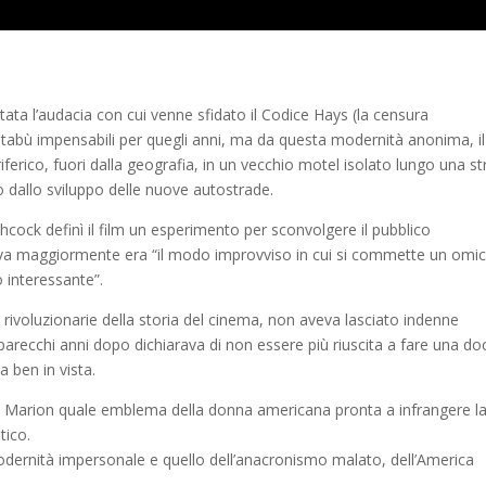
ata l’audacia con cui venne sfidato il Codice Hays (la censura
 tabù impensabili per quegli anni, ma da questa modernità anonima, il
erico, fuori dalla geografia, in un vecchio motel isolato lungo una s
o dallo sviluppo delle nuove autostrade.
tchcock definì il film un esperimento per sconvolgere il pubblico
va maggiormente era “il modo improvviso in cui si commette un omic
o interessante”.
 rivoluzionarie della storia del cinema, non aveva lasciato indenne
arecchi anni dopo dichiarava di non essere più riuscita a fare una doc
a ben in vista.
 tra Marion quale emblema della donna americana pronta a infrangere l
tico.
 modernità impersonale e quello dell’anacronismo malato, dell’America