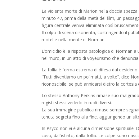
La violenta morte di Marion nella doccia spezza l
minuto 47, prima della metà del film, un passag
figura centrale veniva eliminata così bruscamente,
Il colpo di scena disorienta, costringendo il pubbl
motel e nella mente di Norman.
L’omicidio è la risposta patologica di Norman a
nel muro, in un atto di voyeurismo che denuncia 
La follia è forma estrema di difesa dal desiderio 
“Tutti diventiamo un po’ matti, a volte”, dice No
riconoscibile, se può annidarsi dietro la cortesia 
Lo stesso Anthony Perkins rimase suo malgrado l
registi stessi vederlo in ruoli diversi.
La sua immagine pubblica rimase sempre segnata da
tenuta segreta fino alla fine, aggiungendo un ulte
In Psyco non vi è alcuna dimensione spirituale: 
caso, dall’istinto, dalla follia. Le colpe sono 