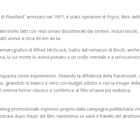
i Plainfield” arrestato nel 1957, è stato ispiratore di Psyco, libro dell
trofei fatti con resti umani dissotterrati dai cimiteri, inclusi teschi,
tti viveva a circa 60 km da lui.
atografico di Alfred Hitchcock, tratto dal romanzo di Bloch, anche
sa, la cui morte lo aveva portato a un crollo mentale e a un’ossessio
 Cinquanta come esperimento. Sfidando la diffidenza della Paramount, i
ne, girandolo in bianco e nero con budget ridotto e con la troupe dell
il cinema horror classico e conferisce al film un’aura più realistica,
eting promozionale espresso proprio dalla campagna pubblicitaria ch
rare dopo l’inizio del film. Nemmeno se siete il fratello del direttore 