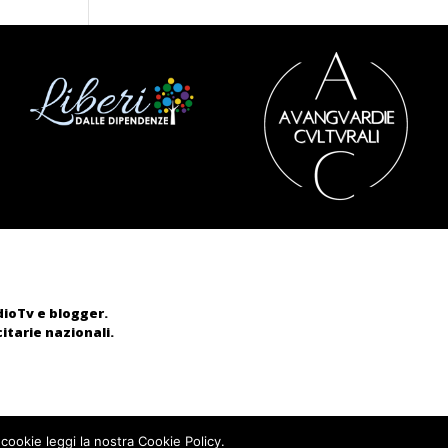
adioTv e blogger.
itarie nazionali.
 cookie leggi la nostra Cookie Policy.