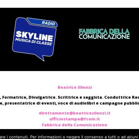
Beatrice Silenzi
, Formatrice, Divulgatrice. Scrittrice e saggista. Conduttrice R
, presentatrice di eventi, voce di audiolibri e campagne pubblic
direttamente@beatricesilenzi.it
ufficiostampa@fcom.it
Fabbrica della Comunicazione
are i contenuti. Per informazioni o negare il consenso a tutti o ad alcuni