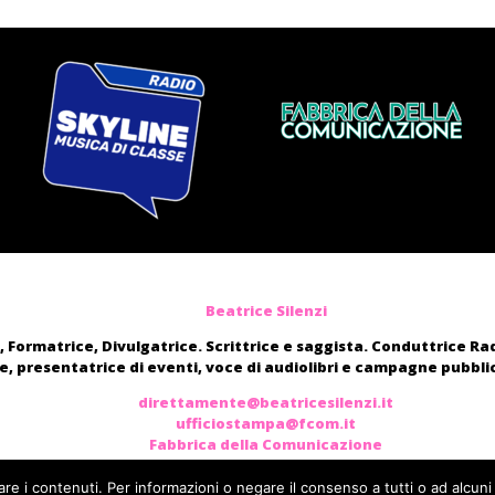
Beatrice Silenzi
, Formatrice, Divulgatrice. Scrittrice e saggista. Conduttrice R
, presentatrice di eventi, voce di audiolibri e campagne pubblic
direttamente@beatricesilenzi.it
ufficiostampa@fcom.it
Fabbrica della Comunicazione
are i contenuti. Per informazioni o negare il consenso a tutti o ad alcuni