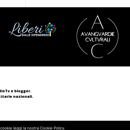
adioTv e blogger.
itarie nazionali.
 cookie leggi la nostra Cookie Policy.