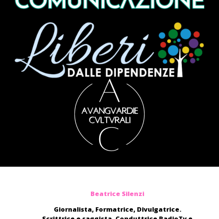
Beatrice Silenzi
Giornalista, Formatrice, Divulgatrice.
Scrittrice e saggista. Conduttrice RadioTv e