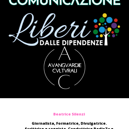
Beatrice Silenzi
Giornalista, Formatrice, Divulgatrice.
Scrittrice e saggista. Conduttrice RadioTv e