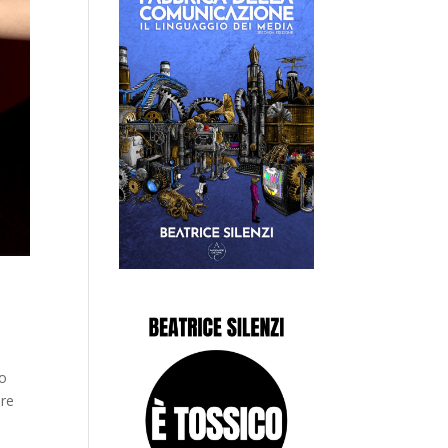
no
are