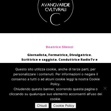
Beatrice Silenzi
Giornalista, Formatrice, Divulgatrice.
Scrittrice e saggista. Conduttrice RadioTv e
blogger.
Moderatrice, presentatrice di eventi, voce di
Questo sito utilizza cookie, anche di terze parti, per
audiolibri e campagne pubblicitarie nazionali.
personalizzare i contenuti. Per informazioni o negare il
consenso a tutti o ad alcuni cookie leggi la nostra Cookie
direttamente@beatricesilenzi.it
Policy.
ufficiostampa@fcom.it
Chiudendo questo banner, scorrendo questa pagina o
Fabbrica della Comunicazione
cliccando su qualunque suo elemento acconsenti all'uso dei
cookie.
Chiudi
Cookie Policy