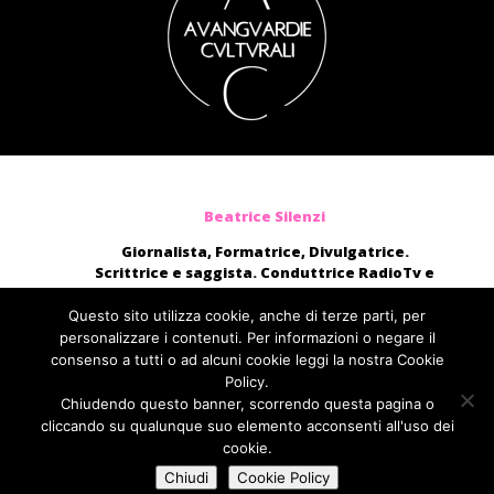
Beatrice Silenzi
Giornalista, Formatrice, Divulgatrice.
Scrittrice e saggista. Conduttrice RadioTv e
blogger.
Moderatrice, presentatrice di eventi, voce di
Questo sito utilizza cookie, anche di terze parti, per
audiolibri e campagne pubblicitarie nazionali.
personalizzare i contenuti. Per informazioni o negare il
consenso a tutti o ad alcuni cookie leggi la nostra Cookie
direttamente@beatricesilenzi.it
Policy.
ufficiostampa@fcom.it
Chiudendo questo banner, scorrendo questa pagina o
Fabbrica della Comunicazione
cliccando su qualunque suo elemento acconsenti all'uso dei
cookie.
Chiudi
Cookie Policy