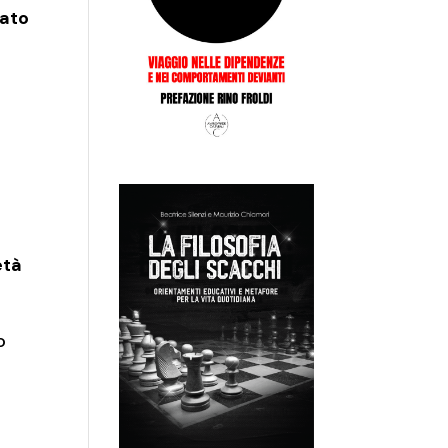
rato
e
età
o