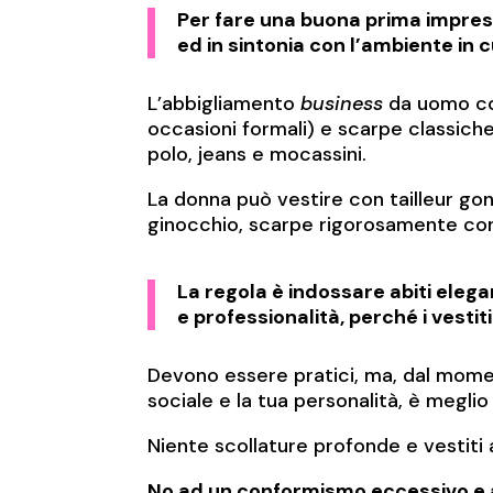
Per fare una buona prima impres
ed in sintonia con l’ambiente in cui
L’abbigliamento
business
da uomo con
occasioni formali) e scarpe classich
polo, jeans e mocassini.
La donna può vestire con tailleur go
ginocchio, scarpe rigorosamente con
La regola è indossare abiti elega
e professionalità, perché i vesti
Devono essere pratici, ma, dal momen
sociale e la tua personalità, è meglio
Niente scollature profonde e vestiti at
No ad un conformismo eccessivo e a