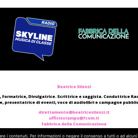
Beatrice Silenzi
, Formatrice, Divulgatrice. Scrittrice e saggista. Conduttrice R
, presentatrice di eventi, voce di audiolibri e campagne pubblic
direttamente@beatricesilenzi.it
ufficiostampa@fcom.it
Fabbrica della Comunicazione
are i contenuti. Per informazioni o negare il consenso a tutti o ad alcuni