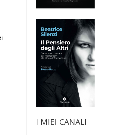
e
di
I MIEI CANALI