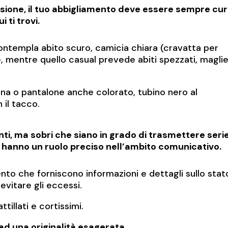
sione, il tuo abbigliamento deve essere sempre cu
 ti trovi.
templa abito scuro, camicia chiara (cravatta per
e, mentre quello casual prevede abiti spezzati, magli
nna o pantalone anche colorato, tubino nero al
 il tacco.
nti, ma sobri che siano in grado di trasmettere seri
ti hanno un ruolo preciso nell’ambito comunicativo.
to che forniscono informazioni e dettagli sullo stat
 evitare gli eccessi.
tillati e cortissimi.
d una originalità esagerata.