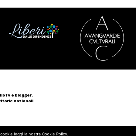
adioTv e blogger.
itarie nazionali.
 cookie leggi la nostra Cookie Policy.