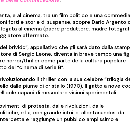
ttanta, e al cinema, tra un film politico e una commedi
ioni forti e storie di suspense, scopre Dario Argento 
a legata al cinema (padre produttore, madre fotogra
neggiatore affermato.
l brivido”, appellativo che gli sarà dato dalla stamp
ratore di Sergio Leone, diventa in breve tempo una fi
re horror/thriller come parte della cultura popolare
tto del “cinema di serie B”.
voluzionando il thriller con la sua celebre “trilogia d
ccello dalle piume di cristallo (1970), Il gatto a nove c
ellicole capaci di mescolare visioni sperimentali
ovimenti di protesta, dalle rivoluzioni, dalle
litiche, e lui, con grande intuito, allontanandosi da
intercetta e raggiunge un pubblico amplissimo e