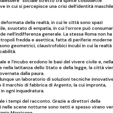
malessere” sociale stretto tra spinte cosiddette
e in cui si percepisce una crisi dell’identità maschil
eformata della realtà, in cui le città sono spazi
stile, svuotato di empatia, in cui l’orrore può consumar
ode nell’indifferenza generale. La stessa Roma non ha
metropoli fredda e asettica, fatta di periferie moderne
i sono geometrici, claustrofobici incubi in cui la realtà
abilità.
le e l’incubo erodono le basi del vivere civile e, nell
e nella latitanza dello Stato e della legge, la città vie
overnata dalla paura.
 dunque un laboratorio di soluzioni tecniche innovativ
 il marchio di fabbrica di Argento, la cui impronta,
 in ogni inquadratura.
e i tempi del racconto. Grazie a direttori della
uri nelle scene notturne sono netti e spesso virano ve
 Ennio Morricone.