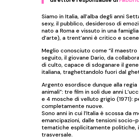
Siamo in Italia, all’alba degli anni Se
sexy, il pubblico, desideroso di emoz
nato a Roma e vissuto in una famigli
d’arte), a trent’anni è critico e sce
Meglio conosciuto come “il maestro de
seguito, il giovane Dario, da collabo
di culto, capace di sdoganare il gene
italiana, traghettandolo fuori dal ghe
Argento esordisce dunque alla regia ri
animali”: tre film in soli due anni L’u
e 4 mosche di velluto grigio (1971): p
completamente nuove.
Sono anni in cui l’Italia è scossa da m
emancipazioni, dalle tensioni socio-po
tematiche esplicitamente politiche, 
trasversale.