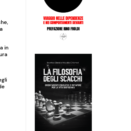
a
che,
fa
a in
gura
egli
ode