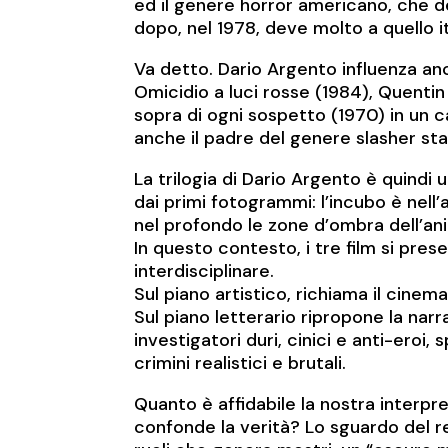
ed il genere horror americano, che 
dopo, nel 1978, deve molto a quello it
Va detto. Dario Argento influenza an
Omicidio a luci rosse (1984), Quentin 
sopra di ogni sospetto (1970) in un c
anche il padre del genere slasher st
La trilogia di Dario Argento è quindi
dai primi fotogrammi: l’incubo è nell
nel profondo le zone d’ombra dell’an
In questo contesto, i tre film si pre
interdisciplinare.
Sul piano artistico, richiama il cinem
Sul piano letterario ripropone la nar
investigatori duri, cinici e anti-eroi,
crimini realistici e brutali.
Quanto è affidabile la nostra interpret
confonde la verità? Lo sguardo del reg