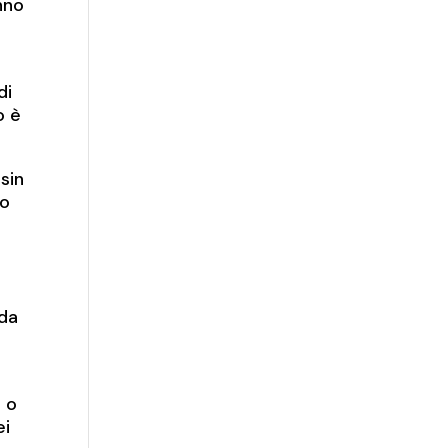
nno
di
o è
sin
do
 da
a o
ei