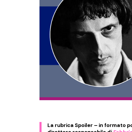
La rubrica
Spoiler
– in formato po
direttore responsabile di
Fabbri