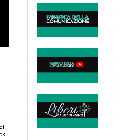
di
ock