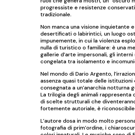
ruoli che genera mostri, un “oscuro 
progressiste e resistenze conservativ
tradizionale.
Non manca una visione inquietante e d
desertificati o labirintici, un luogo o
impunemente, in cui la violenza espl
nulla di turistico o familiare: è una 
gallerie d’arte impersonali, gli intern
congelata tra isolamento e incomunic
Nel mondo di Dario Argento, l’irraziona
assenza quasi totale delle istituzioni 
consegnata a un’anarchia notturna g
La trilogia degli animali rappresenta
di scelte strutturali che diventeranno
fortemente autoriale, è riconoscibile
L’autore dosa in modo molto personal
fotografia di prim’ordine, i chiarosc
colori innaturali. Le musiche sono di