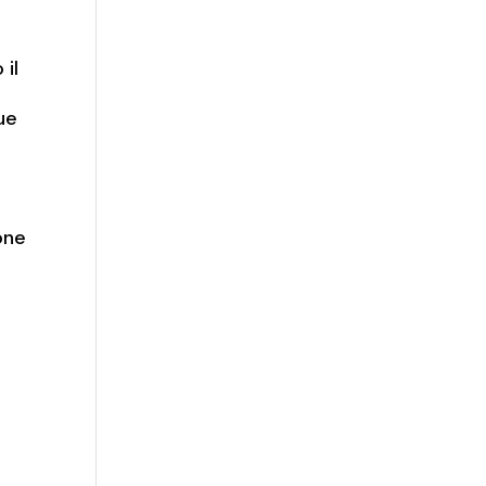
 il
que
one