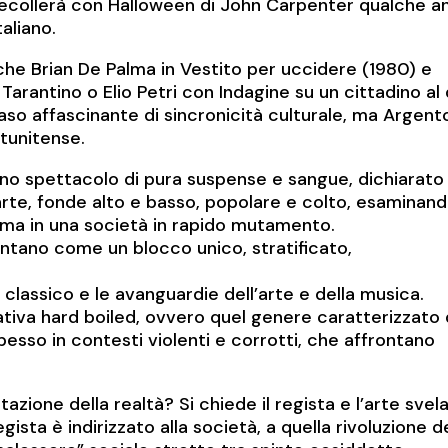
decollerà con Halloween di John Carpenter qualche a
aliano.
che Brian De Palma in Vestito per uccidere (1980) e
Tarantino o Elio Petri con Indagine su un cittadino al 
aso affascinante di sincronicità culturale, ma Argent
atunitense.
 uno spettacolo di pura suspense e sangue, dichiarato 
’arte, fonde alto e basso, popolare e colto, esaminan
ima in una società in rapido mutamento.
sentano come un blocco unico, stratificato,
a classico e le avanguardie dell’arte e della musica.
rativa hard boiled, ovvero quel genere caratterizzato
 spesso in contesti violenti e corrotti, che affrontano
azione della realtà? Si chiede il regista e l’arte svel
ista è indirizzato alla società, a quella rivoluzione d