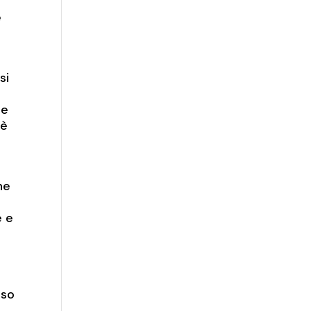
e
si
 e
 è
a
ne
e e
rso