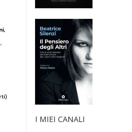
ni,
.
ti)
I MIEI CANALI