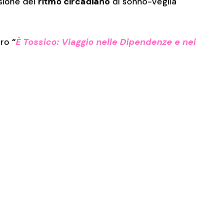
sione del
ritmo circadiano
di sonno-veglia
bro
“
È Tossico: Viaggio nelle Dipendenze e nei