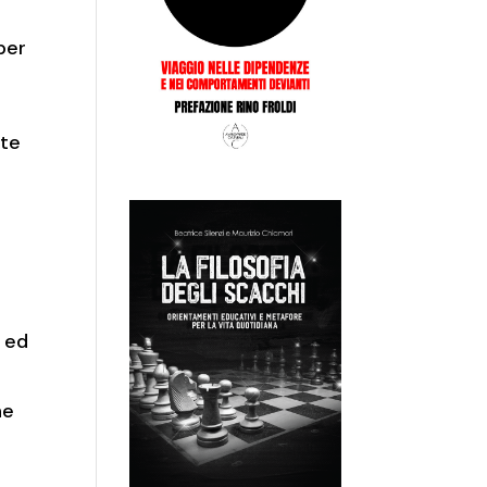
per
nte
a ed
he