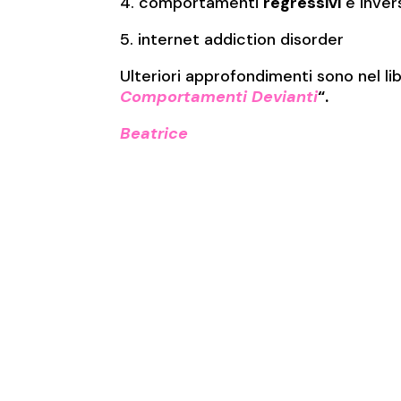
4. comportamenti
regressivi
e inver
5. internet addiction disorder
Ulteriori approfondimenti sono nel li
Comportamenti Devianti
“.
Beatrice