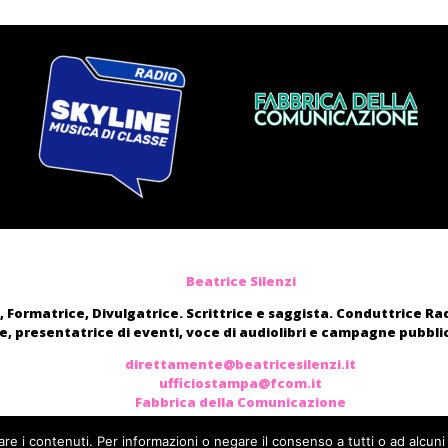
Beatrice Silenzi
, Formatrice, Divulgatrice. Scrittrice e saggista. Conduttrice R
, presentatrice di eventi, voce di audiolibri e campagne pubblic
direttamente@beatricesilenzi.it
ufficiostampa@fcom.it
Fabbrica della Comunicazione
are i contenuti. Per informazioni o negare il consenso a tutti o ad alcuni