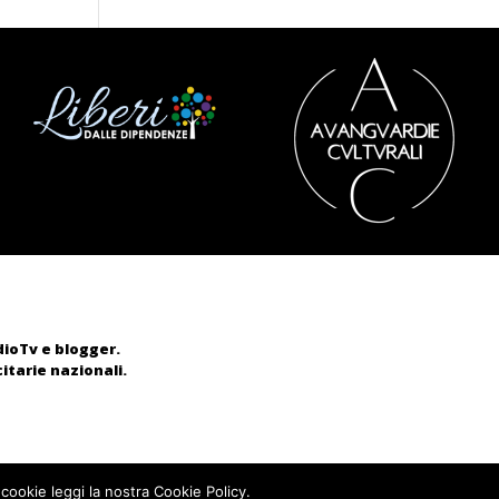
adioTv e blogger.
itarie nazionali.
 cookie leggi la nostra Cookie Policy.