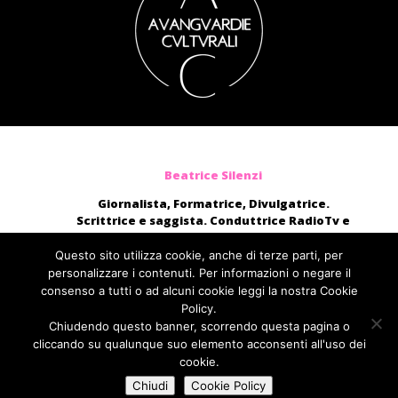
Beatrice Silenzi
Giornalista, Formatrice, Divulgatrice.
Scrittrice e saggista. Conduttrice RadioTv e
blogger.
Moderatrice, presentatrice di eventi, voce di
Questo sito utilizza cookie, anche di terze parti, per
audiolibri e campagne pubblicitarie nazionali.
personalizzare i contenuti. Per informazioni o negare il
consenso a tutti o ad alcuni cookie leggi la nostra Cookie
direttamente@beatricesilenzi.it
Policy.
ufficiostampa@fcom.it
Chiudendo questo banner, scorrendo questa pagina o
Fabbrica della Comunicazione
cliccando su qualunque suo elemento acconsenti all'uso dei
cookie.
Chiudi
Cookie Policy