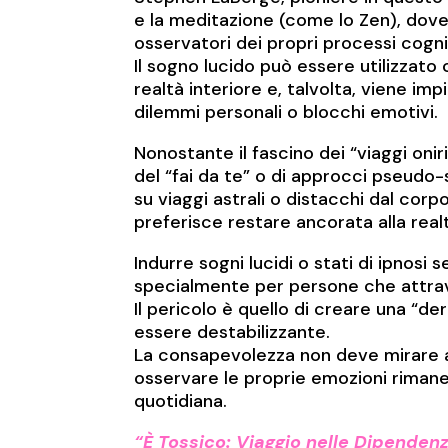
e la meditazione (come lo Zen), dove 
osservatori dei propri processi cognit
Il sogno lucido può essere utilizzat
realtà interiore e, talvolta, viene i
dilemmi personali o blocchi emotivi.
Nonostante il fascino dei “viaggi onir
del “fai da te” o di approcci pseudo-
su viaggi astrali o distacchi dal corpo
preferisce restare ancorata alla real
Indurre sogni lucidi o stati di ipnosi
specialmente per persone che attrave
Il pericolo è quello di creare una “d
essere destabilizzante.
La consapevolezza non deve mirare all
osservare le proprie emozioni rimane
quotidiana.
“È Tossico: Viaggio nelle Dipende