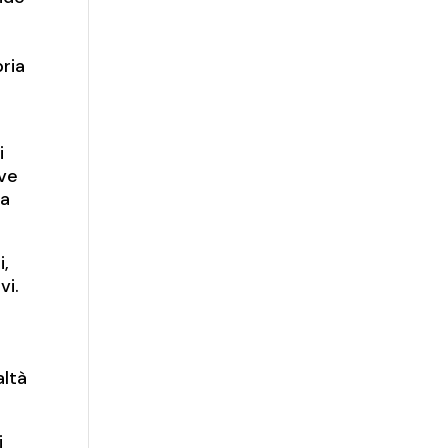
ria
i
ive
ca
i,
vi.
altà
i