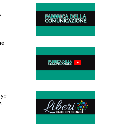
o
me
Eye
e.