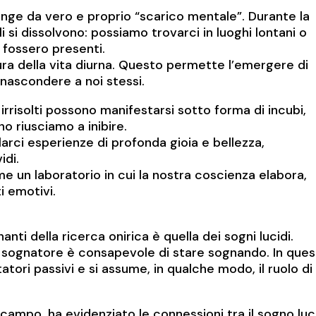
nge da vero e proprio “scarico mentale”. Durante la
 si dissolvono: possiamo trovarci in luoghi lontani o
 fossero presenti.
ra della vita diurna. Questo permette l’emergere di
 nascondere a noi stessi.
i irrisolti possono manifestarsi sotto forma di incubi,
o riusciamo a inibire.
larci esperienze di profonda gioia e bellezza,
idi.
me un laboratorio in cui la nostra coscienza elabora,
i emotivi.
nti della ricerca onirica è quella dei sogni lucidi.
 il sognatore è consapevole di stare sognando. In que
tori passivi e si assume, in qualche modo, il ruolo di
campo, ha evidenziato le connessioni tra il sogno luc