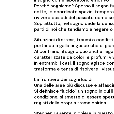
Il sogno come laboratorio emotivo
Perché sogniamo? Spesso il sogno fu
notte, le coordinate spazio-temporali
rivivere episodi del passato come se
Soprattutto, nel sogno cade la censu
parti di noi che tendiamo a negare o
Situazioni di stress, traumi o conflitt
portando a galla angosce che di giorn
Al contrario, il sogno può anche rega
caratterizzate da colori e profumi viv
In entrambi i casi, il sogno agisce co
trasforma e tenta di risolvere i vissut
La frontiera dei sogni lucidi
Una delle aree più discusse e affascina
Si definisce “lucido” un sogno in cui
condizione, si smette di essere spetta
registi della propria trama onirica.
Stephen LaBerge, pioniere in questo 