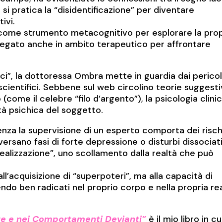
si pratica la “disidentificazione” per diventare
ivi.
o come strumento metacognitivo per esplorare la prop
mpiegato anche in ambito terapeutico per affrontare
ici”, la dottoressa Ombra mette in guardia dai pericol
scientifici. Sebbene sul web circolino teorie suggest
 (come il celebre “filo d’argento”), la psicologia clini
tà psichica del soggetto.
 senza la supervisione di un esperto comporta dei risch
rsano fasi di forte depressione o disturbi dissociati
erealizzazione”, uno scollamento dalla realtà che può
’acquisizione di “superpoteri”, ma alla capacità di
ndo ben radicati nel proprio corpo e nella propria re
nze e nei Comportamenti Devianti”
è il mio libro in cu