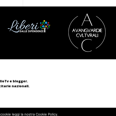
adioTv e blogger.
itarie nazionali.
 cookie leggi la nostra Cookie Policy.