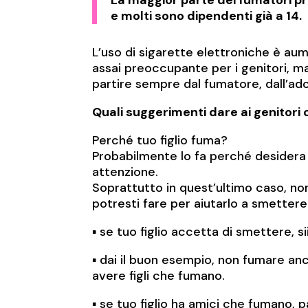
e molti sono dipendenti già a 14.
L’uso di sigarette elettroniche è aume
assai preoccupante per i genitori, ma
partire sempre dal fumatore, dall’ad
Quali suggerimenti dare ai genitor
Perché tuo figlio fuma?
Probabilmente lo fa perché desidera 
attenzione.
Soprattutto in quest’ultimo caso, no
potresti fare per aiutarlo a smettere
▪️ se tuo figlio accetta di smettere,
▪️ dai il buon esempio, non fumare an
avere figli che fumano.
▪️ se tuo figlio ha amici che fumano, pa