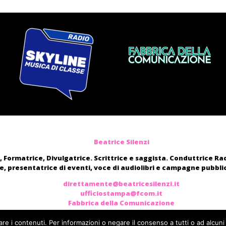
Beatrice Silenzi
, Formatrice, Divulgatrice. Scrittrice e saggista. Conduttrice R
, presentatrice di eventi, voce di audiolibri e campagne pubblic
direttamente@beatricesilenzi.it
ufficiostampa@fcom.it
Fabbrica della Comunicazione
are i contenuti. Per informazioni o negare il consenso a tutti o ad alcuni